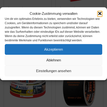
Amazon.de
Amazon.de
Cookie-Zustimmung verwalten
7,99€
8,19€
8,45€
Um dir ein optimales Erlebnis zu bieten, verwenden wir Technologien wie
Cookies, um Geräteinformationen zu speichern und/oder darauf
4 Rolle Reflektorband
tesa extra Power
zuzugreifen. Wenn du diesen Technologien zustimmst, können wir Daten
wie das Surfverhalten oder eindeutige IDs auf dieser Website verarbeiten.
Klebeband für
Perfect Gewebeband -
Wenn du deine Zustimmung nicht erteilst oder zurückziehst, können
Sicherheit
Gewebeverstärktes
bestimmte Merkmale und Funktionen beeinträchtigt werden.
Warnklebeband
Ductape zum Basteln,
Ebay / Amazon
Ebay / Amazon
Sicherheit Markierung
Reparieren,
Akzeptieren
Produkte ansehen*
Produkte ansehen*
Band,Nacht Reflektor
Befestigen, Verstärken
Ablehnen
Streifen Tape,Starke
und Beschriften - Blau -
Haftung und
2,75 m x 38 mm
Einstellungen ansehen
wasserdicht, stark...