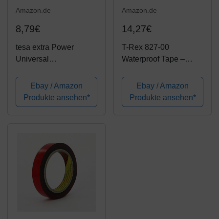
Amazon.de
Amazon.de
8,79€
14,27€
tesa extra Power
T-Rex 827-00
Universal
Waterproof Tape –
Gewebeband -
Wasserdichtes,
Gewebeverstärktes
wetterfestes
Ebay / Amazon
Ebay / Amazon
Ductape zum
Reparaturband zum
Produkte ansehen*
Produkte ansehen*
Reparieren,
Befestigen und
Befestigen, Bündeln,
Abdichten – 50mm x
Verstärken oder
1,5m
Abdichten - Weiß - 50
m x 50 mm