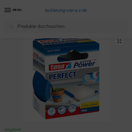
lackierung-von-a-z.de
MENU
Suchen
Start
Abklebeband Produkte
tesa extra Power Perfect Gewebeband – Gewebeverstärktes Ductape zum Basteln, Reparieren, Befestigen, Verstärken und Beschriften – Blau – 2,75 m x 38 mm
/
/
Angebot!