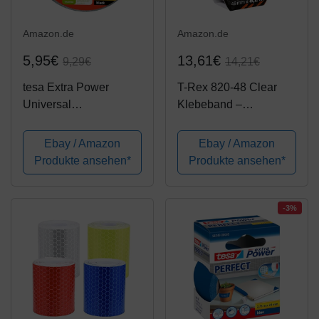
Amazon.de
Amazon.de
5,95€
13,61€
9,29€
14,21€
tesa Extra Power
T-Rex 820-48 Clear
Universal
Klebeband –
Gewebeband
Transparentes,
(Wetterfestes
wetterfestes
Ebay / Amazon
Ebay / Amazon
Reparaturband, 10 m x
Folienband für
Produkte ansehen*
Produkte ansehen*
50 mm), schwarz,
unsichtbares
932575
Reparieren & Fixieren
– 48mm x 8,2m
-3%