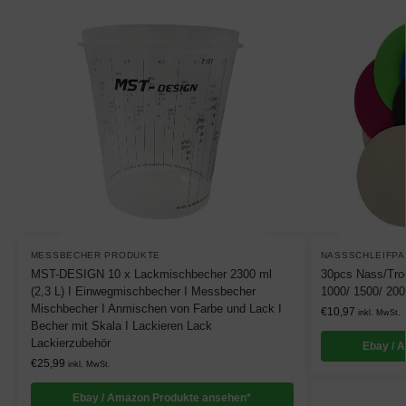
MESSBECHER PRODUKTE
NASSSCHLEIFPA
MST-DESIGN 10 x Lackmischbecher 2300 ml
30pcs Nass/Troc
(2,3 L) I Einwegmischbecher I Messbecher
1000/ 1500/ 200
Mischbecher I Anmischen von Farbe und Lack I
€
10,97
inkl. MwSt.
Becher mit Skala I Lackieren Lack
Lackierzubehör
Ebay / 
€
25,99
inkl. MwSt.
Ebay / Amazon Produkte ansehen*