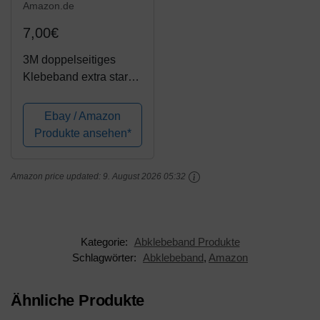
Amazon.de
7,00€
3M doppelseitiges
Klebeband extra stark
klebend Auto Spiegel
Montage Klebestreifen
Ebay / Amazon
Klebepads Kleber
Produkte ansehen*
Klebepunkte Ronden
20mm x 3m 1 Rolle
Amazon price updated:
9. August 2026 05:32
Kategorie:
Abklebeband Produkte
Schlagwörter:
Abklebeband
,
Amazon
Ähnliche Produkte