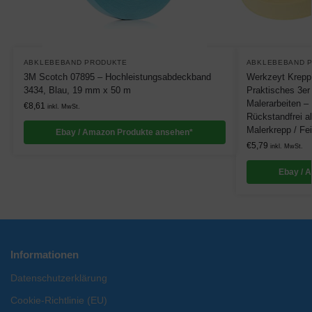
ABKLEBEBAND PRODUKTE
ABKLEBEBAND 
3M Scotch 07895 – Hochleistungsabdeckband
Werkzeyt Krepp
3434, Blau, 19 mm x 50 m
Praktisches 3er
Malerarbeiten – 
€
8,61
inkl. MwSt.
Rückstandfrei a
Malerkrepp / Fe
Ebay / Amazon Produkte ansehen*
€
5,79
inkl. MwSt.
Ebay / 
Informationen
Datenschutzerklärung
Cookie-Richtlinie (EU)