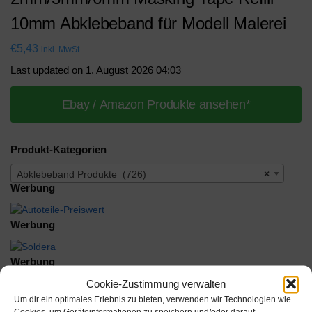
10mm Abklebeband für Modell Malerei
€
5,43
inkl. MwSt.
Last updated on 1. August 2026 04:03
Ebay / Amazon Produkte ansehen*
Produkt-Kategorien
Abklebeband Produkte (726)
×
Werbung
Werbung
Werbung
Cookie-Zustimmung verwalten
Um dir ein optimales Erlebnis zu bieten, verwenden wir Technologien wie
Cookies, um Geräteinformationen zu speichern und/oder darauf