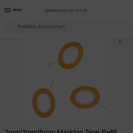
lackierung-von-a-z.de
MENU
Suchen
Start
Abklebeband Produkte
2mm/3mm/6mm Masking Tape Refill 10mm Abklebeband für Modell Malerei
/
/
2mm/3mm/6mm Masking Tape Refill