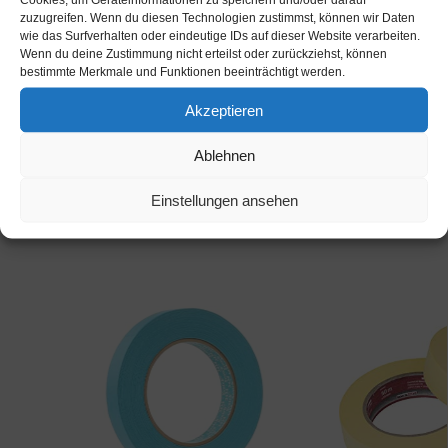
zuzugreifen. Wenn du diesen Technologien zustimmst, können wir Daten
wie das Surfverhalten oder eindeutige IDs auf dieser Website verarbeiten.
Wenn du deine Zustimmung nicht erteilst oder zurückziehst, können
Beschreibung
bestimmte Merkmale und Funktionen beeinträchtigt werden.
Akzeptieren
Kategorie:
Abklebeband Produkte
Ablehnen
Schlagwörter:
Abklebeband
,
Ebay
Einstellungen ansehen
Ähnliche Produkte